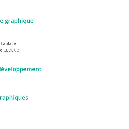
te graphique
n Laplace
ce CEDEX 3
 développement
graphiques